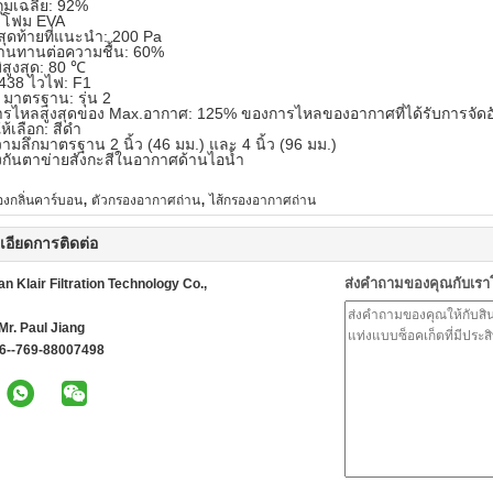
ุมเฉลี่ย: 92%
: โฟม EVA
สุดท้ายที่แนะนำ: 200 Pa
านทานต่อความชื้น: 60%
ิสูงสุด: 80 ℃
438 ไวไฟ: F1
 มาตรฐาน: รุ่น 2
ารไหลสูงสุดของ Max.อากาศ: 125% ของการไหลของอากาศที่ได้รับการจัดอ
ให้เลือก: สีดำ
มลึกมาตรฐาน 2 นิ้ว (46 มม.) และ 4 นิ้ว (96 มม.)
งกันตาข่ายสังกะสีในอากาศด้านไอน้ำ
,
,
องกลิ่นคาร์บอน
ตัวกรองอากาศถ่าน
ไส้กรองอากาศถ่าน
เอียดการติดต่อ
ส่งคำถามของคุณกับเร
 Klair Filtration Technology Co.,
Mr. Paul Jiang
6--769-88007498