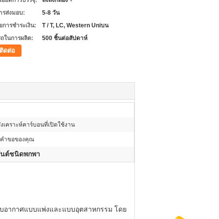
เอียดการบรรจุ:
ลังลังกล่อง +
ารส่งมอบ:
5-8 วัน
ไขการชำระเงิน:
T / T, LC, Western Uniบน
ถในการผลิต:
500 ชิ้นต่อสัปดาห์
ติดต่อ
ังเคราะห์คาร์บอนที่เปิดใช้งาน
คำขอของคุณ
ันต์ชนิดพกพา
บปรับอากาศแบบแพ่งและแบบอุตสาหกรรม
โดย