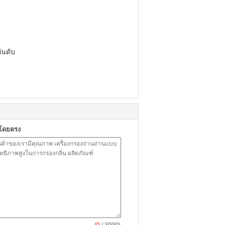
ันดับ
าโดยตรง