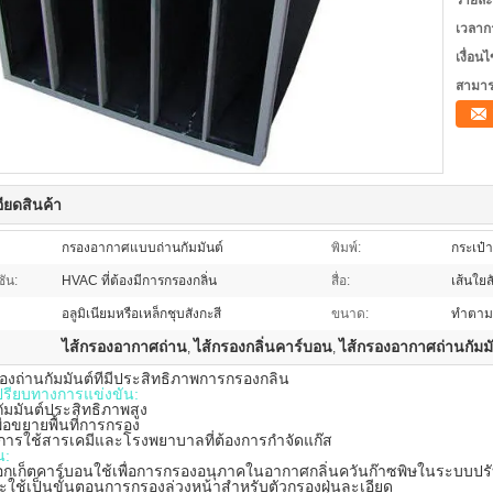
รายละ
เวลาก
เงื่อน
สามาร
ียดสินค้า
กรองอากาศแบบถ่านกัมมันต์
พิมพ์:
กระเป๋า
ัน:
HVAC ที่ต้องมีการกรองกลิ่น
สื่อ:
เส้นใยส
อลูมิเนียมหรือเหล็กชุบสังกะสี
ขนาด:
ทำตาม
ไส้กรองอากาศถ่าน
ไส้กรองกลิ่นคาร์บอน
ไส้กรองอากาศถ่านกัมม
,
,
องถ่านกัมมันต์ที่มีประสิทธิภาพการกรองกลิ่น
ปรียบทางการแข่งขัน:
ัมมันต์ประสิทธิภาพสูง
เพื่อขยายพื้นที่การกรอง
การใช้สารเคมีและโรงพยาบาลที่ต้องการกำจัดแก๊ส
น:
็อกเก็ตคาร์บอนใช้เพื่อการกรองอนุภาคในอากาศกลิ่นควันก๊าซพิษในระบ
ะใช้เป็นขั้นตอนการกรองล่วงหน้าสำหรับตัวกรองฝุ่นละเอียด