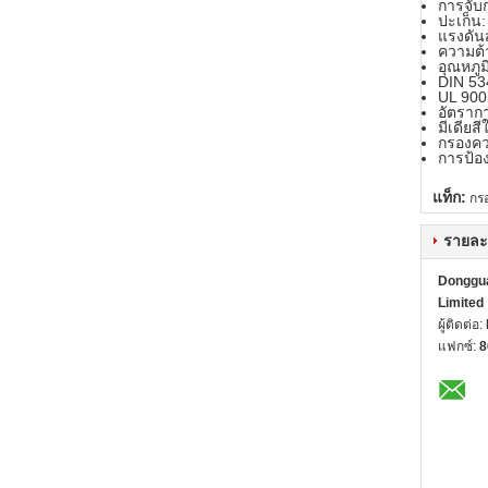
การจับก
ปะเก็น
แรงดัน
ความต้
อุณหภูม
DIN 53
UL 900
อัตราก
มีเดียสี
กรองควา
การป้อ
แท็ก:
กร
รายละ
Dongguan
Limited
ผู้ติดต่อ:
แฟกซ์:
8