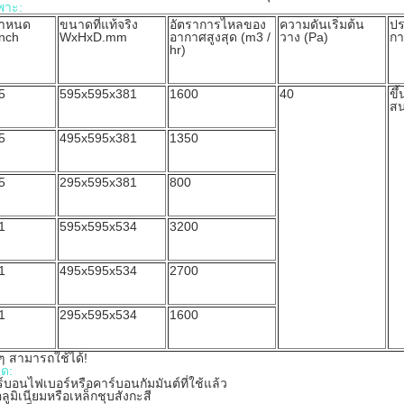
พาะ:
กำหนด
ขนาดที่แท้จริง
อัตราการไหลของ
ความดันเริ่มต้น
ปร
nch
WxHxD.mm
อากาศสูงสุด (m3 /
วาง (Pa)
กา
hr)
5
595x595x381
1600
40
ขึ
ส
5
495x595x381
1350
5
295x595x381
800
1
595x595x534
3200
1
495x595x534
2700
1
295x595x534
1600
ๆ สามารถใช้ได้!
ยด:
าร์บอนไฟเบอร์หรือคาร์บอนกัมมันต์ที่ใช้แล้ว
ลูมิเนียมหรือเหล็กชุบสังกะสี