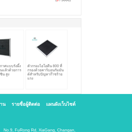
(
0
/ 3000)
กาศแบบรังผึ้ง
ตัวกรองไอโอดีน 800 ที่
งานแล้วด้วยการ
กรองด้วยคาร์บอนกัมมัน
ซิน สูง
ต์สำหรับปัญหาก๊าซร้าย
แรง
งาน
รายชื่อผู้ติดต่อ
แผนผังเว็บไซต์
No.9, FuRong Rd, XiaGang, Changan,