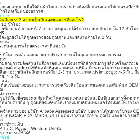
น:
ถูกออกแบบมาเพื่อให้สินค้าไหลผ่านระหว่างห้องที่สะอาดและไม่สะอาดป้องกั
กการไหลเวียนของอากาศ
บบ่อย
ึงเลือกเรา?
ความเป็นกันเองของเราคืออะไร?
 12 ชั่วโมง
ายที่อบอุ่นคำถามหรือคำถามของคุณจะได้รับการตอบกลับภายใน 12 ชั่วโมงส่งร
ฟรี
ฟรีจะถูกส่งไปให้คุณตรวจสอบคุณภาพและผลงานภายใน 2 วัน
งงาน
ะกันคุณภาพโดยตรงราคาที่แข่งขัน
 8 ปีในการผลิตและออกแบบประสบการณ์ในอุตสาหกรรมการกรอง
เวลา
สามสายการผลิตสำหรับสื่อกรองและหนึ่งบรรทัดสำหรับการผลิตเครื่องกรอ
อาดด้วยอุปกรณ์ที่ทันสมัยที่สุดและคนงานที่มีเสถียรภาพในการควบคุมค
ส่งสื่อกรอง: ชนิดโพลีเอสเตอร์สื่อ: 2-3 วัน, ประเภทสเปรย์กรองบูธ: 4-5 วัน, 
ย: 4-5 วัน
 แล้ว
ีต้อนรับอย่างอบอุ่นเราสามารถจัดเรียงสีหรือฉลากของคุณเองพิมพ์ชุด O
ุณ
หลังการขาย
รูปให้กับเช็คของคุณก่อนที่จะโหลดคอนเทนเนอร์และยืนยันเอกสารทั้งหมดภาย
จำหน่ายรายอื่น ๆ คุณเพียงแค่ขอให้เราส่งมอบคอนเทนเนอร์ทั้งหมดให้เราจะทำเช
ง
้จัดจำหน่ายของ บริษัท Alibaba Assessed บริษัท ของเราได้รับการรับรอง 
, SบนCAP, FDA, MSDS, UL เป็นต้นเราสามารถช่วยคุณได้และสามารถเรียกคืนเม
้ว
ขการชำระเงิน
/ P, L / C, Paypal, Western Uniบน
ๆ สามารถใช้ได้!
ต์ใช้: