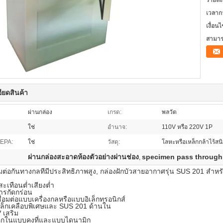
รายละ
เวลาก
เงื่อน
สามาร
ียดสินค้า
ผ่านกล่อง
เกรด:
พลวัต
ใช่
อำนาจ:
110V หรือ 220V 1P
HEPA:
ใช่
วัสดุ:
โลหะหรือเหล็กกล้าไร้สน
ผ่านกล่องสะอาดห้องตัวอย่างผ่านช่อง
specimen pass through
,
อมต่อกันทางกลที่มีประสิทธิภาพสูง, กล่องฝักบัวสายอากาศรุ่น SUS 201 สำห
:
สะเทือนต่ำเสียงต่ำ
ารกัดกร่อน
ื่อมต่อแบบเครื่องกลหรือแบบอิเล็กทรอนิกส์
ล็กเคลือบพิเศษและ SUS 201 ด้านใน
 เสริม
ลือกในแบบคงที่และแบบไดนามิก