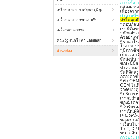
การใช้งา
กล่องผ่าน
เครื่องกรองอากาศอุณหภูมิสูง
เนื่องจา
คำถามที่พ
ทำไมคุณถ
เครื่องกรองอากาศแบบจีบ
*
ตอบกลับ
เรามีทีมข
เครื่องฟอกอากาศ
* ตัวอย่าง
ตัวอย่าง
คณะรัฐมนตรี Fต่ำ Laminar
* ราคาโร
โรงงานปร
* มืออาชีพ
ผ่านกล่อง
เป็นเวลา
จัดส่งทัน
ขณะนี้มี
ทำความสะ
วันที่จัด
กรองตาข่า
* ทำ OEM
OEM ยินด
วาดของค
* บริการ
เราจะถ่าย
ของผู้จัด
* ใบรับรอ
เราเป็นผู
เช่น SASO
ของเราแล
* เงื่อนไ
T / T, D 
ขนาดอื่น 
การประยุก