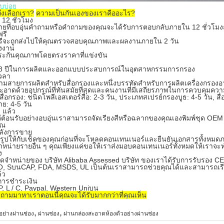
บบ่อย
ึงเลือกเรา?
ความเป็นกันเองของเราคืออะไร?
 12 ชั่วโมง
ายที่อบอุ่นคำถามหรือคำถามของคุณจะได้รับการตอบกลับภายใน 12 ชั่วโมงส่งร
ฟรี
ฟรีจะถูกส่งไปให้คุณตรวจสอบคุณภาพและผลงานภายใน 2 วัน
งงาน
ะกันคุณภาพโดยตรงราคาที่แข่งขัน
 8 ปีในการผลิตและออกแบบประสบการณ์ในอุตสาหกรรมการกรอง
เวลา
สามสายการผลิตสำหรับสื่อกรองและหนึ่งบรรทัดสำหรับการผลิตเครื่องกรอ
อาดด้วยอุปกรณ์ที่ทันสมัยที่สุดและคนงานที่มีเสถียรภาพในการควบคุมค
ส่งสื่อกรอง: ชนิดโพลีเอสเตอร์สื่อ: 2-3 วัน, ประเภทสเปรย์กรองบูธ: 4-5 วัน, 
ย: 4-5 วัน
 แล้ว
ีต้อนรับอย่างอบอุ่นเราสามารถจัดเรียงสีหรือฉลากของคุณเองพิมพ์ชุด O
ุณ
หลังการขาย
รูปให้กับเช็คของคุณก่อนที่จะโหลดคอนเทนเนอร์และยืนยันเอกสารทั้งหมดภาย
จำหน่ายรายอื่น ๆ คุณเพียงแค่ขอให้เราส่งมอบคอนเทนเนอร์ทั้งหมดให้เราจะทำเช
ง
้จัดจำหน่ายของ บริษัท Alibaba Assessed บริษัท ของเราได้รับการรับรอง 
, SบนCAP, FDA, MSDS, UL เป็นต้นเราสามารถช่วยคุณได้และสามารถเรียกคืนเม
้ว
ขการชำระเงิน
/ P, L / C, Paypal, Western Uniบน
ำถามมาหาเราตอนนี้คุณจะได้รับมากกว่าที่คุณเห็น
,
,
อย่างผ่านช่อง
ผ่านช่อง
ผ่านกล่องสะอาดห้องตัวอย่างผ่านช่อง