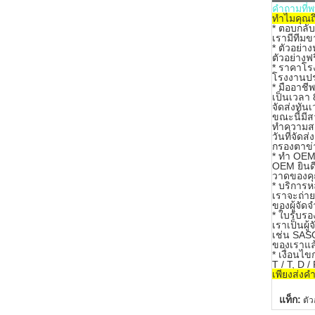
คำถามที่พ
ทำไมคุณถ
*
ตอบกลับ
เรามีทีมข
* ตัวอย่าง
ตัวอย่าง
* ราคาโร
โรงงานปร
* มืออาชีพ
เป็นเวลา
จัดส่งทัน
ขณะนี้มี
ทำความสะ
วันที่จัด
กรองตาข่า
* ทำ OEM
OEM ยินด
วาดของค
* บริการ
เราจะถ่าย
ของผู้จัด
* ใบรับรอ
เราเป็นผู
เช่น SASO
ของเราแล
* เงื่อนไ
T / T, D 
เพียงส่งค
แท็ก:
ตัว