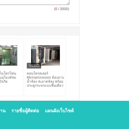
(
0
/ 3000)
มไมโครโฟน
คอนโทรลเลอร์
บอุโมงค์ลม
Microprocessor ห้องอาบ
ิรภัย
น้ำห้อง สะอาดห้อง พร้อม
ประตูกระจกแบบชิ้นเดียว
งาน
รายชื่อผู้ติดต่อ
แผนผังเว็บไซต์