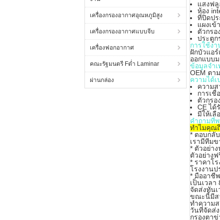
แสงฟลู
ห้อง in
เครื่องกรองอากาศอุณหภูมิสูง
ที่ปิดปร
แผงเข้า
ตัวกรอ
เครื่องกรองอากาศแบบจีบ
ประตูก
การใช้งา
เครื่องฟอกอากาศ
ฝักบัวแอร
ออกแบบมาเ
คณะรัฐมนตรี Fต่ำ Laminar
ข้อมูลจำเ
OEM ตาม
ความได้เ
ผ่านกล่อง
ความส
การเชื่
ตัวกรอ
CE ได้ร
มีให้เล
คำถามที่พ
ทำไมคุณถ
*
ตอบกลับ
เรามีทีมข
* ตัวอย่าง
ตัวอย่าง
* ราคาโร
โรงงานปร
* มืออาชีพ
เป็นเวลา
จัดส่งทัน
ขณะนี้มี
ทำความสะ
วันที่จัด
กรองตาข่า