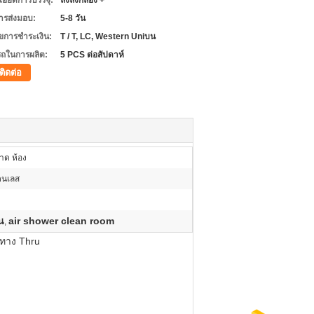
เอียดการบรรจุ:
ลังลังกล่อง +
ารส่งมอบ:
5-8 วัน
ไขการชำระเงิน:
T / T, LC, Western Uniบน
ถในการผลิต:
5 PCS ต่อสัปดาห์
ติดต่อ
าด ห้อง
ตนเลส
น
air shower clean room
,
นทาง Thru