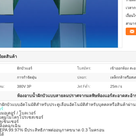
รายละ
เวลาก
เงื่อน
สามาร
ียดสินค้า
ฝักบัวแอร์
ใบสมัคร:
เข้าออกห้อง สะอ
การกำจัดฝุ่น
ปลอก:
เหล็กกล้าหรือสเ
ลม:
380V 3P
Jet Fต่ำ:
25m / s
ห้องอาบน้ำฝักบัวแบบสายลมปราศจากมลพิษห้องแอร์สะอาดสะอ้า
ำฝักบัวแบบอัตโนมัติสำหรับประตูเลื่อนอัตโนมัติสำหรับบุคคลหรือสินค้าผ่า
ร์:
มอเตอร์ / โบลเวอร์
คุมไมโครโปรเซสเซอร์
ลเซ็นเซอร์
ล็อคฉุกเฉิน
EPA 99.97% มีประสิทธิภาพต่ออนุภาคขนาด 0.3 ไมครอน
ได้