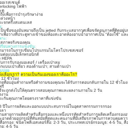
ออเรสเซนต์
terlocking ไฟฟ้า
ะตู
ถึงเพื่อการบำรุงรักษาง่าย
งล่วงหน้า
ระจกครึ่งสแตนเลส
น:
์เป็นชื่อของมันหมายถึงเป็น jetted กับกระแสอากาศเพื่อขจัดอนุภาคที่ติดอยู่บ
พื่อวางที่ประตูทางเข้าของห้องสะอาดห้องอาบน้ำอากาศเป็น "ต้องใช้" และอุป
พาะ:
สภาพจริงของคุณ
ปรียบทางการแข่งขัน:
ามารถในการเขียนโปรแกรมไมโครโปรเซสเซอร์
อมต่อแบบอิเล็กทรอนิกส์
ง HEPA
ับการรับรองมอเตอร์ / เครื่องเป่าลม
ือกแบบเป่าเดียว
สองด้านเป่า;
สามด้านเป่า
บบ่อย
ึงเลือกเรา?
ความเป็นกันเองของเราคืออะไร?
 12 ชั่วโมง
ายที่อบอุ่นคำถามหรือคำถามของคุณจะได้รับการตอบกลับภายใน 12 ชั่วโมงส่งร
ฟรี
ฟรีจะถูกส่งไปให้คุณตรวจสอบคุณภาพและผลงานภายใน 2 วัน
งงาน
ะกันคุณภาพโดยตรงราคาที่แข่งขัน
 8 ปีในการผลิตและออกแบบประสบการณ์ในอุตสาหกรรมการกรอง
เวลา
สามสายการผลิตสำหรับสื่อกรองและหนึ่งบรรทัดสำหรับการผลิตเครื่องกรอ
อาดด้วยอุปกรณ์ที่ทันสมัยที่สุดและคนงานที่มีเสถียรภาพในการควบคุมค
ส่งสื่อกรอง: ชนิดโพลีเอสเตอร์สื่อ: 2-3 วัน, ประเภทสเปรย์กรองบูธ: 4-5 วัน, 
ย: 4-5 วัน