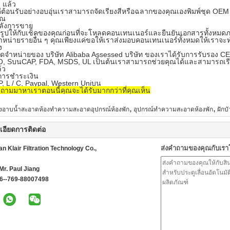
 แล้ว
ีต้อนรับอย่างอบอุ่นเราสามารถจัดเรียงสีหรือฉลากของคุณเองพิมพ์ชุด O
ุณ
หลังการขาย
รูปให้กับเช็คของคุณก่อนที่จะโหลดคอนเทนเนอร์และยืนยันเอกสารทั้งหมดภาย
จำหน่ายรายอื่น ๆ คุณเพียงแค่ขอให้เราส่งมอบคอนเทนเนอร์ทั้งหมดให้เราจะทำเช
ง
้จัดจำหน่ายของ บริษัท Alibaba Assessed บริษัท ของเราได้รับการรับรอง 
, SบนCAP, FDA, MSDS, UL เป็นต้นเราสามารถช่วยคุณได้และสามารถเรียกคืนเม
้ว
ขการชำระเงิน
/ P, L / C, Paypal, Western Uniบน
ำถามมาหาเราตอนนี้คุณจะได้รับมากกว่าที่คุณเห็น
,
,
องอาบน้ำสะอาดห้องทำความสะอาดอุปกรณ์ห้องพัก
อุปกรณ์ทำความสะอาดห้องพัก
ฝักบ
เอียดการติดต่อ
ส่งคำถามของคุณกับเร
 Klair Filtration Technology Co.,
Mr. Paul Jiang
6--769-88007498