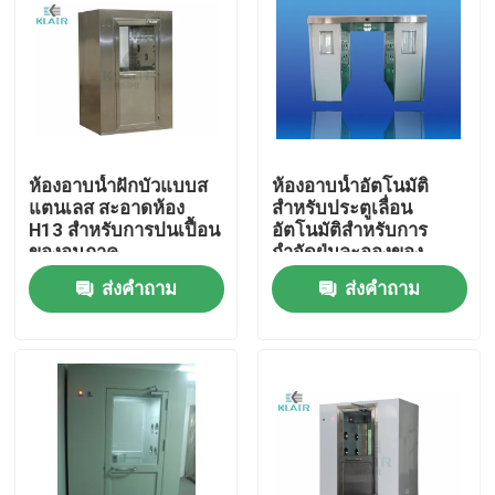
ทัวร์โรงงาน
ควบคุมคุณภาพ
ห้องอาบน้ำฝักบัวแบบส
ห้องอาบน้ำอัตโนมัติ
ติดต่อเรา
แตนเลส สะอาดห้อง
สำหรับประตูเลื่อน
H13 สำหรับการปนเปื้อน
อัตโนมัติสำหรับการ
ของอนุภาค
กำจัดฝุ่นละอองของ
ขอใบเสนอราคา
บุคคล / สินค้า
ส่งคำถาม
ส่งคำถาม
เครื่องกรองอากาศถุง
เครื่องกรองอากาศ HVAC
เครื่องกรองอากาศ HEPA