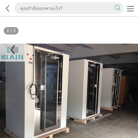
2
/
2