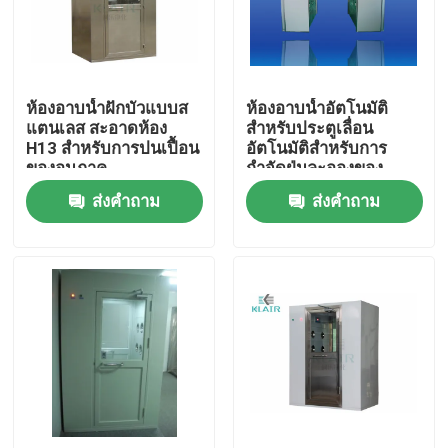
ทัวร์โรงงาน
ห้องอาบน้ำฝักบัวแบบส
ห้องอาบน้ำอัตโนมัติ
ควบคุมคุณภาพ
แตนเลส สะอาดห้อง
สำหรับประตูเลื่อน
H13 สำหรับการปนเปื้อน
อัตโนมัติสำหรับการ
ของอนุภาค
กำจัดฝุ่นละอองของ
ติดต่อเรา
บุคคล / สินค้า
ส่งคำถาม
ส่งคำถาม
ขอใบเสนอราคา
เครื่องกรองอากาศถุง
เครื่องกรองอากาศ HVAC
เครื่องกรองอากาศ HEPA