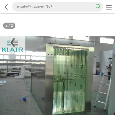
2
/
2